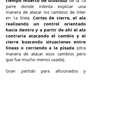
tiempo muerto de Giustozzi
de la 1a
parte donde intenta explicar una
manera de atacar los cambios de Inter
en 1a línea.
Cortes de cierre, el ala
realizando un control orientado
hacia dentro y a partir de ahí el ala
contraria atacando el cambio y el
cierre buscando situaciones entre
líneas o corriendo a la pisada
(otra
manera de atacar esos cambios pero
que fue mucho menos usada).
Gran partido para aficionados y
entrenadores.
La táctica nunca estará
peleada con el espectáculo.
Más en el curso de formación
''Entendiendo el fútbol sala: desde la
base hacia la élite.''
Ya cerca de los 75
inscritos, ¡os esperamos!