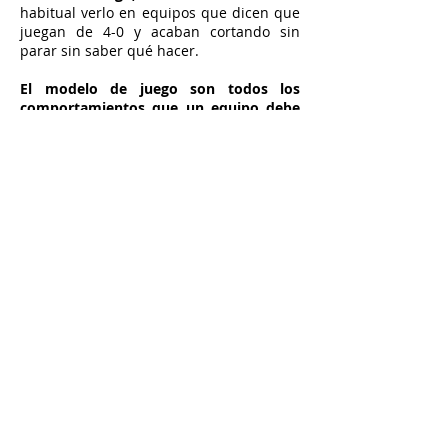
habitual verlo en equipos que dicen que
juegan de 4-0 y acaban cortando sin
parar sin saber qué hacer.
El modelo de juego son todos los
comportamientos que un equipo debe
conocer para jugar todos a lo mismo
.
Dentro del modelo de juego ofensivo no
sólo está el ataque posicional, si no que
están las pautas de transiciones, de las
ABP, portero jugador… Dentro del a
taque
posicional, a esas pautas o movimientos
se suelen llamar patrones de juego o
juego estándar
. Estos son los
movimientos que el equipo debe saber
realizar para que todos juguemos a lo
mismo y en todo momento sepamos qué
hacer en función de lo que ha hecho el
compañero.
Yo puedo iniciar con el
sistema que quiera, pero querer jugar
con triángulos, dualidades, giros… el
movimiento que se os ocurra. Esta es la
verdadera descripción de la manera de