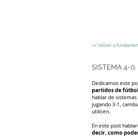
J
INICIO
SOBRE MÍ
AN
<< Volver a fundame
SISTEMA 4-0.
Dedicamos este pos
partidos de fútbol
hablar de sistemas 
jugando 3-1, cambi
utilicen.
En este post habl
decir, como pode