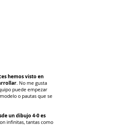
A
AULA DE FORMACIÓN
CONTACTO
eces hemos visto en
rrollar
. No me gusta
n equipo puede empezar
l modelo o pautas que se
de un dibujo 4-0 es
son infinitas, tantas como