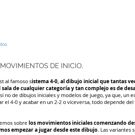
ORGE PALOS - FÚTBOL SAL
ÁLISIS VÍDEOS
FUNDAMENTOS TEÓRICOS
ntos
 MOVIMIENTOS DE INICIO.
t al famoso s
istema 4-0, al dibujo inicial que tantas v
 sala de cualquier categoría y tan complejo es de desa
si no de dibujos iniciales y modelos de juego, ya que, u
ar el 4-0 y acabar en un 2-2 o viceversa, todo depende de
aremos sobre
los movimientos iniciales comenzando des
mos empezar a jugar desde este dibujo
. Las variantes 