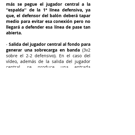
más se pegue el jugador central a la
''espalda'' de la 1ª línea defensiva, ya
que, el defensor del balón deberá tapar
medio para evitar esa conexión pero no
llegará a defender esa línea de pase tan
abierta.
-
Salida del jugador central al fondo para
generar una sobrecarga en banda
(3v2
sobre el 2-2 defensivo). En el caso del
vídeo, además de la salida del jugador
central, se produce una entrada
posterior a ese espacio de la 2a línea
ofensiva para poder recibir y generar
dudas sobre asignaciones defensivas.
Es un dibujo que poco a poco se va
viendo más (también se dio en el playoff
de ascenso, el Barça lo utiliza con Joselito
en el centro...) y que al final te permite
atacar directo y con muchas variantes.