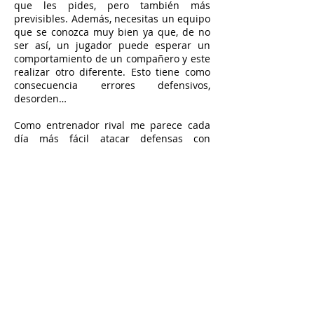
que les pides, pero también más
previsibles. Además, necesitas un equipo
que se conozca muy bien ya que, de no
ser así, un jugador puede esperar un
comportamiento de un compañero y este
realizar otro diferente. Esto tiene como
consecuencia errores defensivos,
desorden…
Como entrenador rival me parece cada
día más fácil atacar defensas con
comportamientos o patrones cerrados. Te
permite adaptar tu ataque a lo que
esperas que va a hacer el rival y, si los
jugadores lo entienden, al final llevas el
ritmo del ataque jugando sabiendo lo
que va a hacer el rival. Si yo sé que la
defensa rival es zonal, por ejemplo,
fomentaré situaciones en las que hagan
la defensa como quiero que la hagan
para atacarla correctamente. En cambio
creo que las defensas subjetivas
permiten tener la iniciativa del juego ya
que el rival no sabe tan claro que es lo