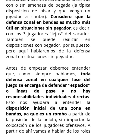
con o sin amenaza de pegada (la típica
disposición de pisar y que venga un
jugador a chutar).
Considero que la
defensa zonal en bandas es mucho más
útil en situaciones sin pegador
, es decir,
con los 3 jugadores ''lejos'' del sacador.
También se puede realizar en
disposiciones con pegador, por supuesto,
pero aquí hablaremos de la defensa
zonal en situaciones sin pegador.
Antes de empezar debemos entender
que, como siempre hablamos,
toda
defensa zonal en cualquier fase del
juego se encarga de defender ''espacios''
o líneas de pase y no hay
responsabilidades individuales directas
.
Esto nos ayudará a entender la
disposición inicial de una zona en
bandas, ya que es un rombo
a partir de
la posición de la pelota, sin importar la
colocación de los jugadores ofensivos. A
partir de ahí vamos a hablar de los roles