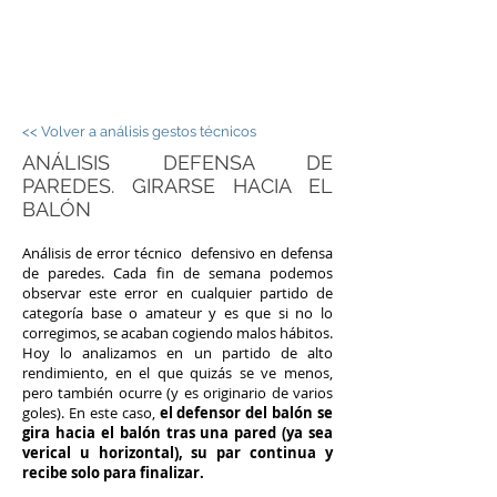
JORGE PALOS -
FÚTBOL SALA
<< Volver a análisis gestos técnicos
ANÁLISIS DEFENSA DE
PAREDES. GIRARSE HACIA EL
BALÓN
Análisis de error técnico defensivo en defensa
de paredes. Cada fin de semana podemos
observar este error en cualquier partido de
categoría base o amateur y es que si no lo
corregimos, se acaban cogiendo malos hábitos.
Hoy lo analizamos en un partido de alto
rendimiento, en el que quizás se ve menos,
pero también ocurre (y es originario de varios
goles). En este caso,
el defensor del balón se
gira hacia el balón tras una pared (ya sea
verical u horizontal), su par continua y
recibe solo para finalizar.